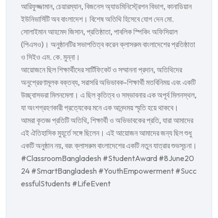
আরিফুজ্জামান, চেয়ারম্যান, বিজনেস অ্যাডমিনিস্ট্রেশন বিভাগ, কানাডিয়ান
ইউনিভার্সিটি অব বাংলাদেশ। বিশেষ অতিথি হিসেবে যোগ দেন মো.
সোলাইমান আহমেদ জিসান, প্রতিষ্ঠাতা, পাবলিক স্পিকিং অফিসিয়াল
(পিএসও)। অনুষ্ঠানটির সভাপতিত্ব করেন ক্লাসরুম বাংলাদেশের প্রতিষ্ঠাতা
ও সিইও এম. কে. মুন্না।
আয়োজনে ছিল শিক্ষার্থীদের সার্টিফিকেট ও সম্মাননা প্রদান, অতিথিদের
অনুপ্রেরণামূলক বক্তব্য, সরাসরি অভিভাবক-শিক্ষার্থী মতবিনিময় এবং একটি
উচ্ছ্বাসভরা মিলনমেলা। এ ছিল কৃতিত্ব ও সম্ভাবনার এক অপূর্ব মিলনস্থল,
যা অংশগ্রহণকারী প্রত্যেকের মনে এক আনন্দময় স্মৃতি হয়ে থাকবে।
আমরা কৃতজ্ঞ প্রতিটি অতিথি, শিক্ষার্থী ও অভিভাবকের প্রতি, যারা আমাদের
এই ঐতিহাসিক মুহূর্তে সঙ্গে ছিলেন। এই আয়োজন আমাদের জন্য ছিল শুধু
একটি অনুষ্ঠান নয়, বরং ক্লাসরুম বাংলাদেশের একটি নতুন যাত্রার শুভসূচনা।
#ClassroomBangladesh
#StudentAward
#8June20
24
#SmartBangladesh
#YouthEmpowerment
#Succ
essfulStudents
#LifeEvent